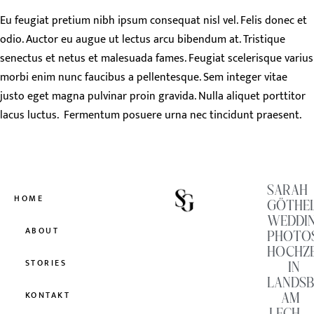
Eu feugiat pretium nibh ipsum consequat nisl vel. Felis donec et
odio. Auctor eu augue ut lectus arcu bibendum at. Tristique
senectus et netus et malesuada fames. Feugiat scelerisque varius
morbi enim nunc faucibus a pellentesque. Sem integer vitae
justo eget magna pulvinar proin gravida. Nulla aliquet porttitor
lacus luctus. Fermentum posuere urna nec tincidunt praesent.
SARAH
HOME
GÖTHE
WEDDI
ABOUT
PHOTO
HOCHZ
STORIES
IN
LANDS
AM
KONTAKT
LECH