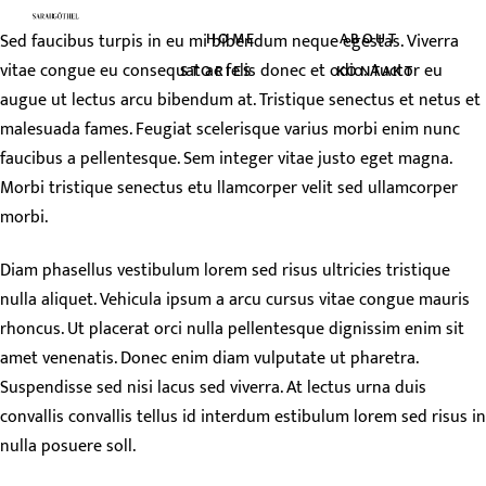
HOME
ABOUT
Sed faucibus turpis in eu mi bibendum neque egestas. Viverra
vitae congue eu consequat ac felis donec et odio. Auctor eu
STORIES
KONTAKT
augue ut lectus arcu bibendum at. Tristique senectus et netus et
malesuada fames. Feugiat scelerisque varius morbi enim nunc
faucibus a pellentesque. Sem integer vitae justo eget magna.
Morbi tristique senectus etu llamcorper velit sed ullamcorper
morbi.
Diam phasellus vestibulum lorem sed risus ultricies tristique
nulla aliquet. Vehicula ipsum a arcu cursus vitae congue mauris
rhoncus. Ut placerat orci nulla pellentesque dignissim enim sit
amet venenatis. Donec enim diam vulputate ut pharetra.
Suspendisse sed nisi lacus sed viverra. At lectus urna duis
convallis convallis tellus id interdum estibulum lorem sed risus in
nulla posuere soll.