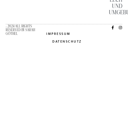
UND
UMGEB
© 2024 ALL RIGHTS
RESERVED BY SARAH
IMPRESSUM
GÖTHEL
DATENSCHUTZ