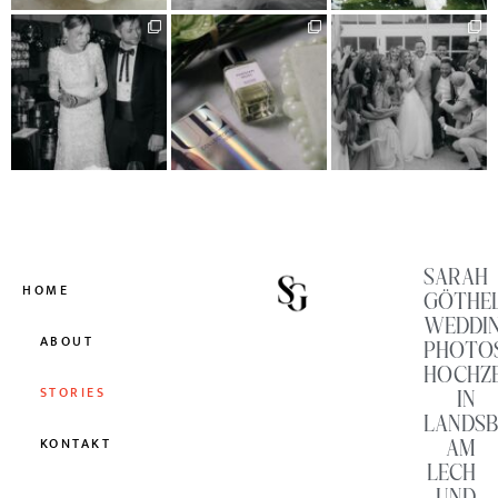
SARAH
HOME
GÖTHE
WEDDI
ABOUT
PHOTO
HOCHZ
STORIES
IN
LANDS
AM
KONTAKT
LECH
UND