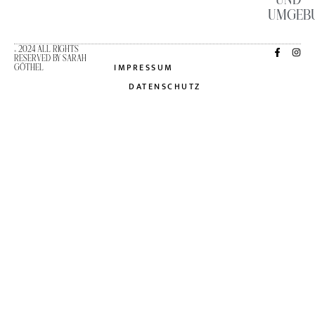
UMGEB
© 2024 ALL RIGHTS
RESERVED BY SARAH
IMPRESSUM
GÖTHEL
DATENSCHUTZ