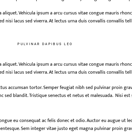
la aliquet. Vehicula ipsum a arcu cursus vitae congue mauris rhonc
 nisi lacus sed viverra. At lectus urna duis convallis convallis t
PULVINAR DAPIBUS LEO
la aliquet. Vehicula ipsum a arcu cursus vitae congue mauris rhonc
nisi lacus sed viverra. At lectus urna duis convallis convallis te
uctus accumsan tortor. Semper feugiat nibh sed pulvinar proin grav
unc sed blandit. Tristique senectus et netus et malesuada. Nisi es
ongue eu consequat ac felis donec et odio. Auctor eu augue ut le
lentesque. Sem integer vitae justo eget magna pulvinar proin grav